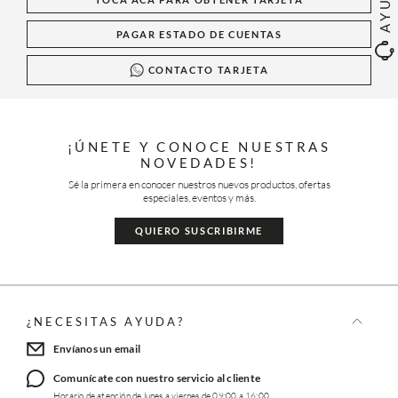
AYUDA
PAGAR ESTADO DE CUENTAS
CONTACTO TARJETA
¡ÚNETE Y CONOCE NUESTRAS
NOVEDADES!
Sé la primera en conocer nuestros nuevos productos, ofertas
especiales, eventos y más.
QUIERO SUSCRIBIRME
¿NECESITAS AYUDA?
Envíanos un email
Comunícate con nuestro servicio al cliente
Horario de atención de lunes a viernes de 09:00 a 16:00