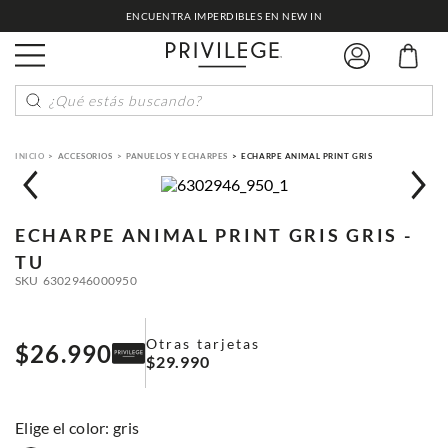
ENCUENTRA IMPERDIBLES EN NEW IN
¿Qué estás buscando?
ACCESORIOS
PANUELOS Y ECHARPES
ECHARPE ANIMAL PRINT GRIS
ECHARPE ANIMAL PRINT GRIS
GRIS -
TU
SKU
6302946000950
Otras tarjetas
$
26
.
990
$
29
.
990
:
gris