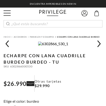
ENCUENTRA IMPERDIBLES EN NEW IN
¿Qué estás buscando?
ACCESORIOS
PANUELOS Y ECHARPES
ECHARPE CON LANA CUADRILLE BURDEO
ECHARPE CON LANA CUADRILLE
BURDEO
BURDEO - TU
SKU
6302866000530
Otras tarjetas
$
26
.
990
$
29
.
990
:
burdeo