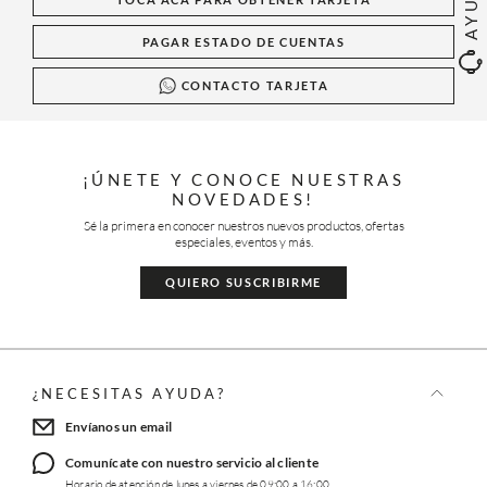
AYUDA
PAGAR ESTADO DE CUENTAS
CONTACTO TARJETA
¡ÚNETE Y CONOCE NUESTRAS
NOVEDADES!
Sé la primera en conocer nuestros nuevos productos, ofertas
especiales, eventos y más.
QUIERO SUSCRIBIRME
¿NECESITAS AYUDA?
Envíanos un email
Comunícate con nuestro servicio al cliente
Horario de atención de lunes a viernes de 09:00 a 16:00