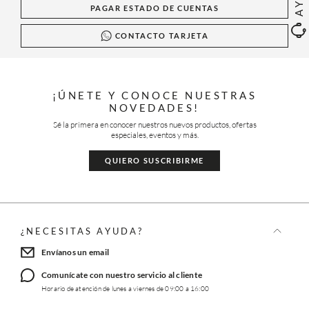
PAGAR ESTADO DE CUENTAS
CONTACTO TARJETA
¡ÚNETE Y CONOCE NUESTRAS
NOVEDADES!
Sé la primera en conocer nuestros nuevos productos, ofertas
especiales, eventos y más.
QUIERO SUSCRIBIRME
¿NECESITAS AYUDA?
Envíanos un email
Comunícate con nuestro servicio al cliente
Horario de atención de lunes a viernes de 09:00 a 16:00