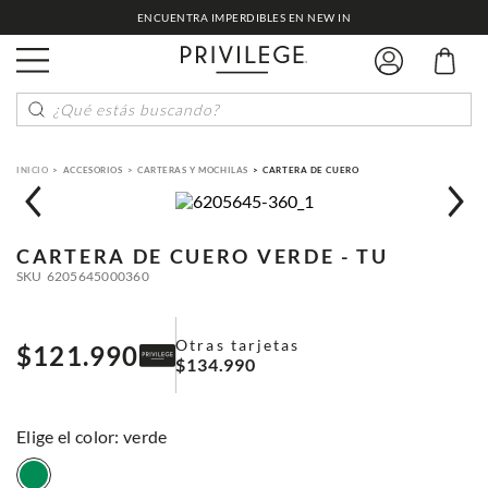
ENCUENTRA IMPERDIBLES EN NEW IN
¿Qué estás buscando?
ACCESORIOS
CARTERAS Y MOCHILAS
CARTERA DE CUERO
CARTERA DE CUERO
VERDE - TU
SKU
6205645000360
Otras tarjetas
$
121
.
990
$
134
.
990
:
verde