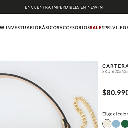
ENCUENTRA IMPERDIBLES EN NEW IN
W IN
VESTUARIO
BÁSICOS
ACCESORIOS
SALE
#PRIVILEG
CARTERA
SKU
620563
$
80
.
99