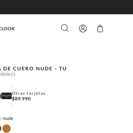
ELOOK
 DE CUERO
NUDE - TU
5000615
Otras tarjetas
0
$
89
.
990
:
nude