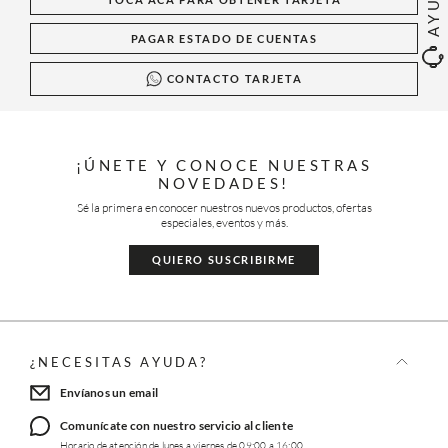
AYUDA
PAGAR ESTADO DE CUENTAS
CONTACTO TARJETA
¡ÚNETE Y CONOCE NUESTRAS
NOVEDADES!
Sé la primera en conocer nuestros nuevos productos, ofertas
especiales, eventos y más.
QUIERO SUSCRIBIRME
¿NECESITAS AYUDA?
Envíanos un email
Comunícate con nuestro servicio al cliente
Horario de atención de lunes a viernes de 09:00 a 16:00