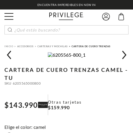
ENCUENTRA IMPERDIBLES EN NEW IN
¿Qué estás buscando?
ACCESORIOS
CARTERAS Y MOCHILAS
CARTERA DE CUERO TRENZAS
CARTERA DE CUERO TRENZAS
CAMEL -
TU
SKU
6205565000800
Otras tarjetas
$
143
.
990
$
159
.
990
:
camel