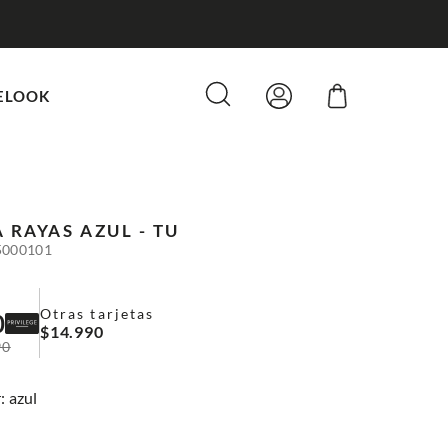
ELOOK
 RAYAS
AZUL - TU
5000101
Otras tarjetas
0
$
14
.
990
90
:
azul