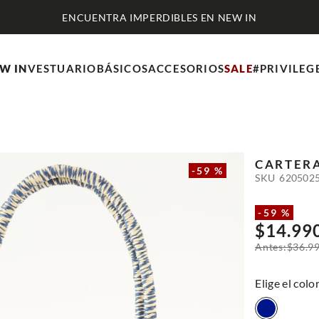
ENCUENTRA IMPERDIBLES EN NEW IN
W IN
VESTUARIO
BÁSICOS
ACCESORIOS
SALE
#PRIVILEG
CARTERA
-
59 %
SKU
620502
-
59 %
$
14
.
99
$
36
.
9