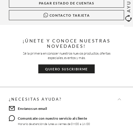
AYUDA
PAGAR ESTADO DE CUENTAS
CONTACTO TARJETA
¡ÚNETE Y CONOCE NUESTRAS
NOVEDADES!
Sé la primera en conocer nuestros nuevos productos, ofertas
especiales, eventos y más.
QUIERO SUSCRIBIRME
¿NECESITAS AYUDA?
Envíanos un email
Comunícate con nuestro servicio al cliente
Horario de atención de lunes a viernes de 09:00 a 16:00