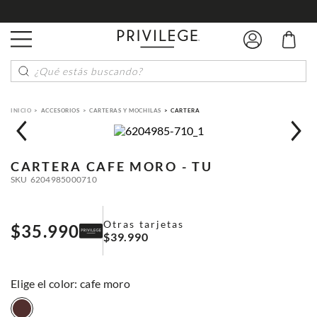
¿Qué estás buscando?
ACCESORIOS
CARTERAS Y MOCHILAS
CARTERA
CARTERA
CAFE MORO - TU
SKU
6204985000710
Otras tarjetas
$
35
.
990
$
39
.
990
:
cafe moro