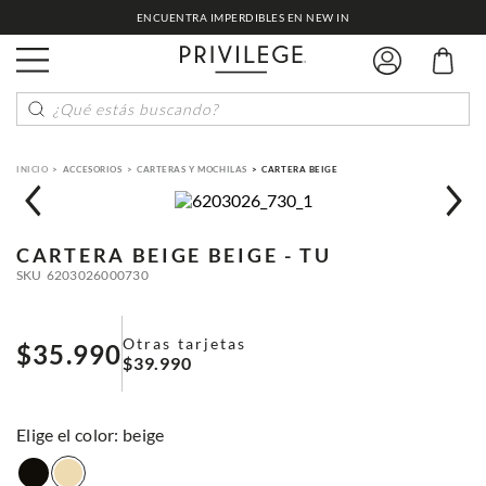
ENCUENTRA IMPERDIBLES EN NEW IN
¿Qué estás buscando?
ACCESORIOS
CARTERAS Y MOCHILAS
CARTERA BEIGE
CARTERA BEIGE
BEIGE - TU
SKU
6203026000730
Otras tarjetas
$
35
.
990
$
39
.
990
:
beige