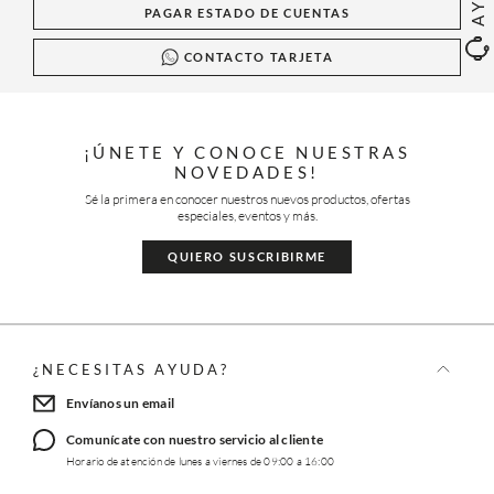
PAGAR ESTADO DE CUENTAS
CONTACTO TARJETA
¡ÚNETE Y CONOCE NUESTRAS
NOVEDADES!
Sé la primera en conocer nuestros nuevos productos, ofertas
especiales, eventos y más.
QUIERO SUSCRIBIRME
¿NECESITAS AYUDA?
Envíanos un email
Comunícate con nuestro servicio al cliente
Horario de atención de lunes a viernes de 09:00 a 16:00