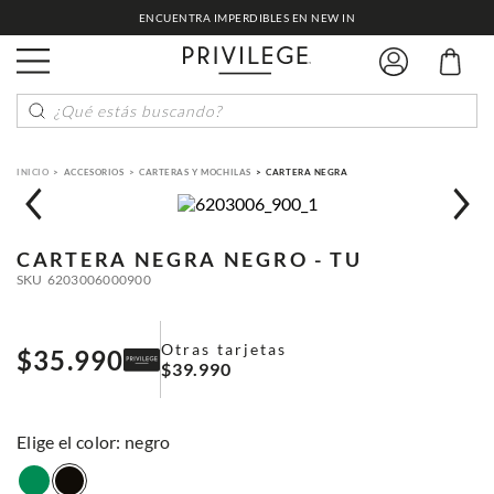
ENCUENTRA IMPERDIBLES EN NEW IN
¿Qué estás buscando?
ACCESORIOS
CARTERAS Y MOCHILAS
CARTERA NEGRA
CARTERA NEGRA
NEGRO - TU
SKU
6203006000900
Otras tarjetas
$
35
.
990
$
39
.
990
:
negro