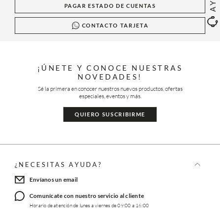
PAGAR ESTADO DE CUENTAS
CONTACTO TARJETA
¡ÚNETE Y CONOCE NUESTRAS
NOVEDADES!
Sé la primera en conocer nuestros nuevos productos, ofertas
especiales, eventos y más.
QUIERO SUSCRIBIRME
¿NECESITAS AYUDA?
Envíanos un email
Comunícate con nuestro servicio al cliente
Horario de atención de lunes a viernes de 09:00 a 16:00