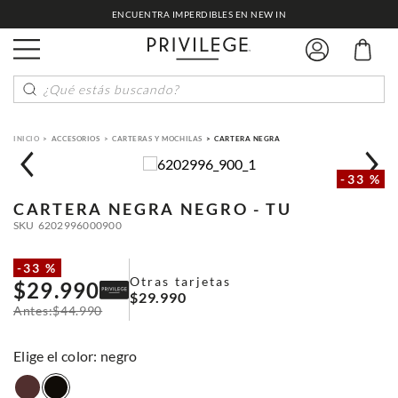
ENCUENTRA IMPERDIBLES EN NEW IN
¿Qué estás buscando?
ACCESORIOS
CARTERAS Y MOCHILAS
CARTERA NEGRA
-
33 %
CARTERA NEGRA
NEGRO - TU
SKU
6202996000900
-
33 %
Otras tarjetas
$
29
.
990
$
29
.
990
$
44
.
990
:
negro