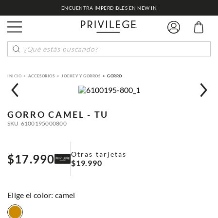
ENCUENTRA IMPERDIBLES EN NEW IN
¿Qué estás buscando?
ACCESORIOS
JOCKEY Y GORROS
GORRO
GORRO
CAMEL - TU
SKU
6100195000800
Otras tarjetas
$
17
.
990
$
19
.
990
:
camel