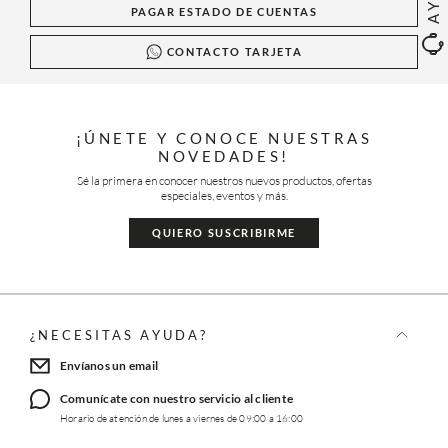
PAGAR ESTADO DE CUENTAS
CONTACTO TARJETA
¡ÚNETE Y CONOCE NUESTRAS
NOVEDADES!
Sé la primera en conocer nuestros nuevos productos, ofertas
especiales, eventos y más.
QUIERO SUSCRIBIRME
¿NECESITAS AYUDA?
Envíanos un email
Comunícate con nuestro servicio al cliente
Horario de atención de lunes a viernes de 09:00 a 16:00