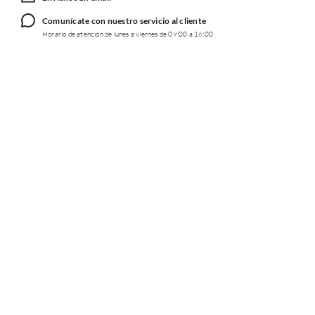
Comunícate con nuestro servicio al cliente
Horario de atención de lunes a viernes de 09:00 a 16:00
TRABAJA CON NOSOTROS
INFORMACIÓN
REDES SOCIALES