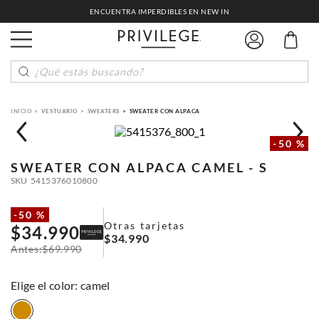
ENCUENTRA IMPERDIBLES EN NEW IN
¿Qué estás buscando?
VESTUARIO
SWEATERS
SWEATER CON ALPACA
-
50 %
SWEATER CON ALPACA
CAMEL - S
SKU
5415376010800
-
50 %
Otras tarjetas
$
34
.
990
$
34
.
990
$
69
.
990
:
camel