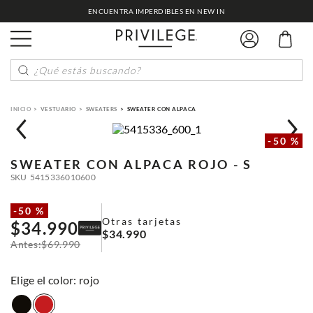
ENCUENTRA IMPERDIBLES EN NEW IN
¿Qué estás buscando?
VESTUARIO
SWEATERS
SWEATER CON ALPACA
-
50 %
SWEATER CON ALPACA
ROJO - S
SKU
5415336010600
-
50 %
Otras tarjetas
$
34
.
990
$
34
.
990
$
69
.
990
:
rojo