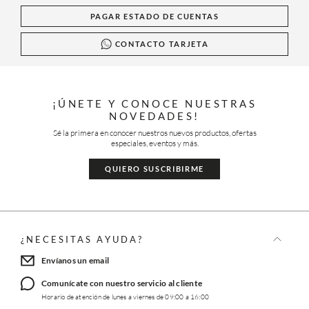
PAGAR ESTADO DE CUENTAS
CONTACTO TARJETA
¡ÚNETE Y CONOCE NUESTRAS
NOVEDADES!
Sé la primera en conocer nuestros nuevos productos, ofertas
especiales, eventos y más.
QUIERO SUSCRIBIRME
¿NECESITAS AYUDA?
Envíanos un email
Comunícate con nuestro servicio al cliente
Horario de atención de lunes a viernes de 09:00 a 16:00