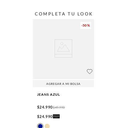
COMPLETA TU LOOK
-
50 %
AGREGAR A MI BOLSA
JEANS
AZUL
$
24
.
990
$
49
.
990
$
24
.
990