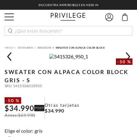
ENCUENTRA IMPERDIBLES EN NEW IN
¿Qué estás buscando?
VESTUARIO
SWEATERS
SWEATER CON ALPACA COLOR BLOCK
-
50 %
SWEATER CON ALPACA COLOR BLOCK
GRIS - S
SKU
5415326010950
-
50 %
Otras tarjetas
$
34
.
990
$
34
.
990
$
69
.
990
:
gris