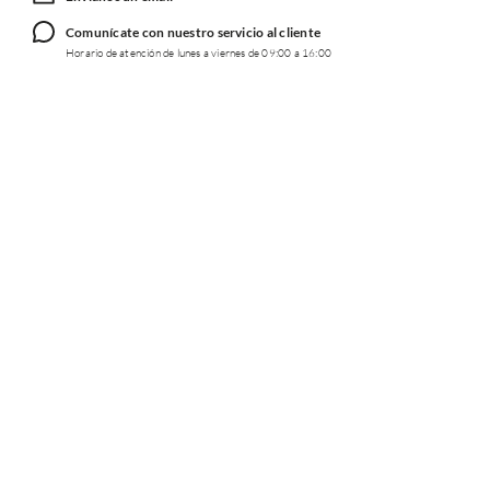
Comunícate con nuestro servicio al cliente
Horario de atención de lunes a viernes de 09:00 a 16:00
TRABAJA CON NOSOTROS
INFORMACIÓN
REDES SOCIALES