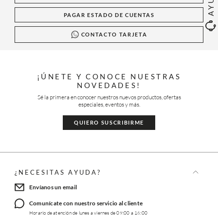
PAGAR ESTADO DE CUENTAS
CONTACTO TARJETA
¡ÚNETE Y CONOCE NUESTRAS
NOVEDADES!
Sé la primera en conocer nuestros nuevos productos, ofertas
especiales, eventos y más.
QUIERO SUSCRIBIRME
¿NECESITAS AYUDA?
Envíanos un email
Comunícate con nuestro servicio al cliente
Horario de atención de lunes a viernes de 09:00 a 16:00