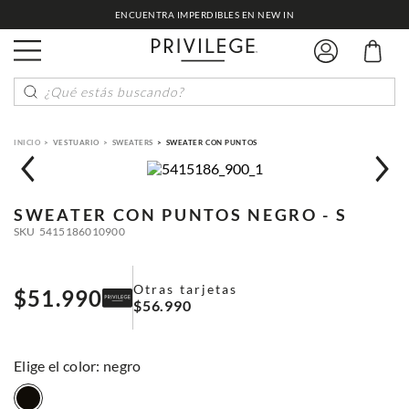
ENCUENTRA IMPERDIBLES EN NEW IN
¿Qué estás buscando?
VESTUARIO
SWEATERS
SWEATER CON PUNTOS
SWEATER CON PUNTOS
NEGRO - S
SKU
5415186010900
Otras tarjetas
$
51
.
990
$
56
.
990
:
negro