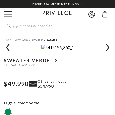
ENCUENTRA IMPERDIBLES EN NEW IN
¿Qué estás buscando?
VESTUARIO
SWEATERS
SWEATER
SWEATER
VERDE - S
SKU
5415156010360
Otras tarjetas
$
49
.
990
$
54
.
990
:
verde