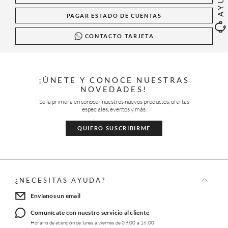
PAGAR ESTADO DE CUENTAS
CONTACTO TARJETA
¡ÚNETE Y CONOCE NUESTRAS
NOVEDADES!
Sé la primera en conocer nuestros nuevos productos, ofertas
especiales, eventos y más.
QUIERO SUSCRIBIRME
¿NECESITAS AYUDA?
Envíanos un email
Comunícate con nuestro servicio al cliente
Horario de atención de lunes a viernes de 09:00 a 16:00