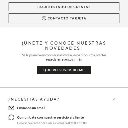
PAGAR ESTADO DE CUENTAS
CONTACTO TARJETA
¡ÚNETE Y CONOCE NUESTRAS
NOVEDADES!
Sé la primera en conocer nuestros nuevos productos, ofertas
especiales, eventos y más.
QUIERO SUSCRIBIRME
¿NECESITAS AYUDA?
Envíanos un email
Comunícate con nuestro servicio al cliente
Horario de atención de lunes a viernes de 09:00 a 16:00