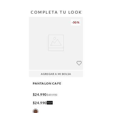
COMPLETA TU LOOK
-
50 %
AGREGAR A MI BOLSA
PANTALON
CAFE
$
24
.
990
$
49
.
990
$
24
.
990