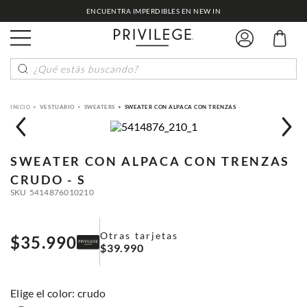
ENCUENTRA IMPERDIBLES EN NEW IN
¿Qué estás buscando?
VESTUARIO
SWEATERS
SWEATER CON ALPACA CON TRENZAS
SWEATER CON ALPACA CON TRENZAS
CRUDO - S
SKU
5414876010210
Otras tarjetas
$
35
.
990
$
39
.
990
:
crudo