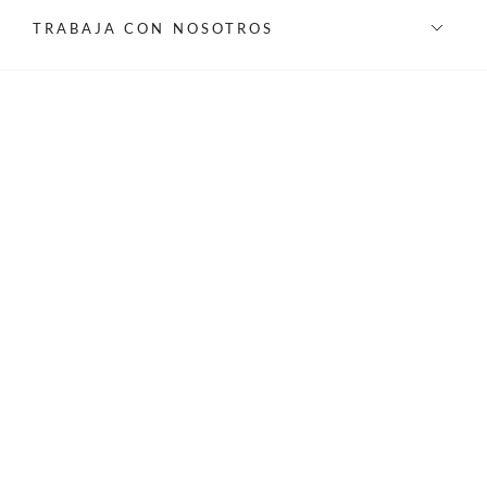
TRABAJA CON NOSOTROS
INFORMACIÓN
REDES SOCIALES
©Privilege 2026 - Todos los derechos reservados