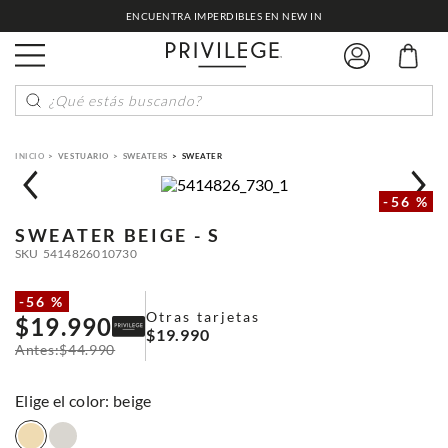
ENCUENTRA IMPERDIBLES EN NEW IN
¿Qué estás buscando?
VESTUARIO
SWEATERS
SWEATER
-
56 %
SWEATER
BEIGE - S
SKU
5414826010730
-
56 %
Otras tarjetas
$
19
.
990
$
19
.
990
$
44
.
990
:
beige