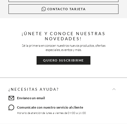
CONTACTO TARJETA
¡ÚNETE Y CONOCE NUESTRAS
NOVEDADES!
Sé la primera en conocer nuestros nuevos productos, ofertas
especiales, eventos y más.
QUIERO SUSCRIBIRME
¿NECESITAS AYUDA?
Envíanos un email
Comunícate con nuestro servicio al cliente
Horario de atención de lunes a viernes de 09:00 a 16:00