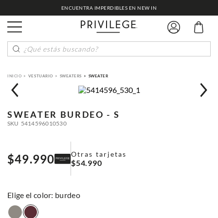
ENCUENTRA IMPERDIBLES EN NEW IN
¿Qué estás buscando?
VESTUARIO
SWEATERS
SWEATER
SWEATER
BURDEO - S
SKU
5414596010530
Otras tarjetas
$
49
.
990
$
54
.
990
:
burdeo