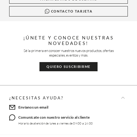
CONTACTO TARJETA
¡ÚNETE Y CONOCE NUESTRAS
NOVEDADES!
Sé la primera en conocer nuestros nuevos productos, ofertas
especiales, eventos y más.
QUIERO SUSCRIBIRME
¿NECESITAS AYUDA?
Envíanos un email
Comunícate con nuestro servicio al cliente
Horario de atención de lunes a viernes de 09:00 a 16:00