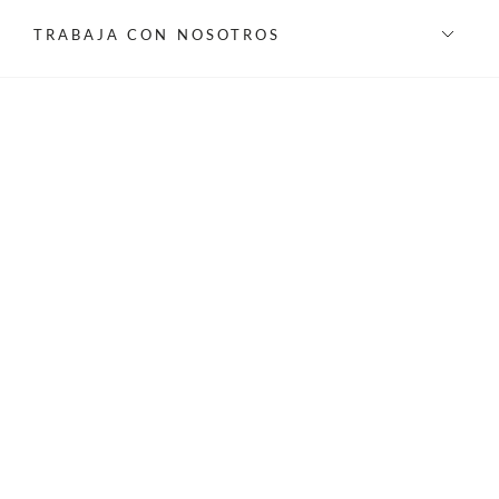
TRABAJA CON NOSOTROS
INFORMACIÓN
REDES SOCIALES
©Privilege 2026 - Todos los derechos reservados