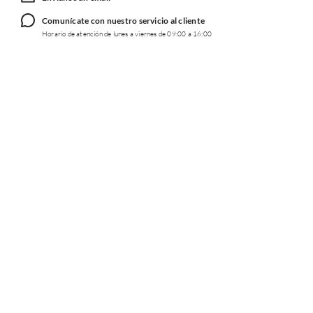
Comunícate con nuestro servicio al cliente
Horario de atención de lunes a viernes de 09:00 a 16:00
TRABAJA CON NOSOTROS
INFORMACIÓN
REDES SOCIALES