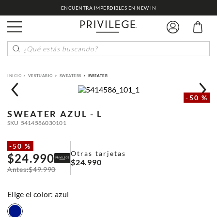
ENCUENTRA IMPERDIBLES EN NEW IN
¿Qué estás buscando?
VESTUARIO
SWEATERS
SWEATER
-
50 %
SWEATER
AZUL - L
SKU
5414586030101
-
50 %
Otras tarjetas
$
24
.
990
$
24
.
990
$
49
.
990
:
azul