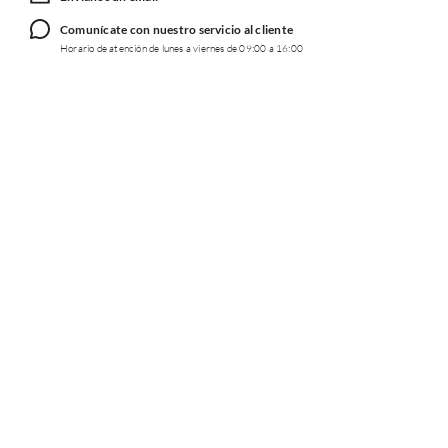
Comunícate con nuestro servicio al cliente
Horario de atención de lunes a viernes de 09:00 a 16:00
TRABAJA CON NOSOTROS
INFORMACIÓN
REDES SOCIALES