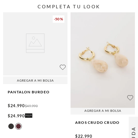
COMPLETA TU LOOK
-
50 %
AGREGAR A MI BOLSA
PANTALON
BURDEO
$
24
.
990
$
49
.
990
AGREGAR A MI BOLSA
$
24
.
990
AROS CRUDO
CRUDO
AYUDA
$
22
.
990