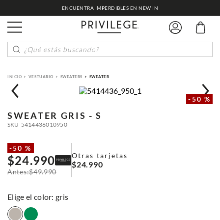
ENCUENTRA IMPERDIBLES EN NEW IN
¿Qué estás buscando?
VESTUARIO
SWEATERS
SWEATER
-
50 %
SWEATER
GRIS - S
SKU
5414436010950
-
50 %
Otras tarjetas
$
24
.
990
$
24
.
990
$
49
.
990
:
gris