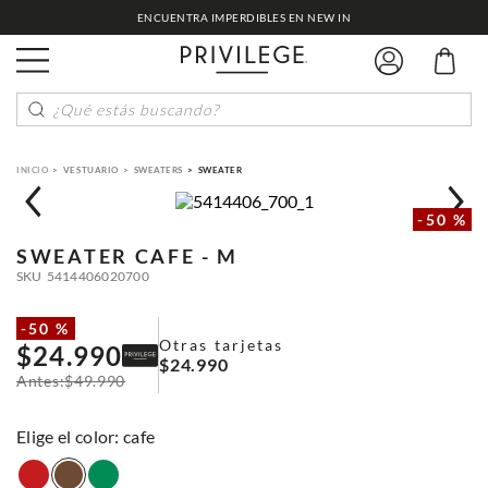
ENCUENTRA IMPERDIBLES EN NEW IN
¿Qué estás buscando?
VESTUARIO
SWEATERS
SWEATER
-
50 %
SWEATER
CAFE - M
SKU
5414406020700
-
50 %
Otras tarjetas
$
24
.
990
$
24
.
990
$
49
.
990
:
cafe