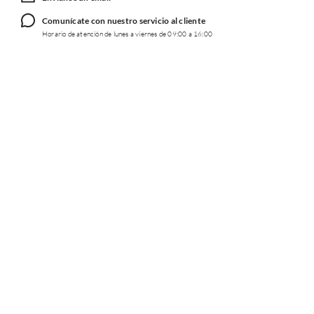
Comunícate con nuestro servicio al cliente
Horario de atención de lunes a viernes de 09:00 a 16:00
TRABAJA CON NOSOTROS
INFORMACIÓN
REDES SOCIALES