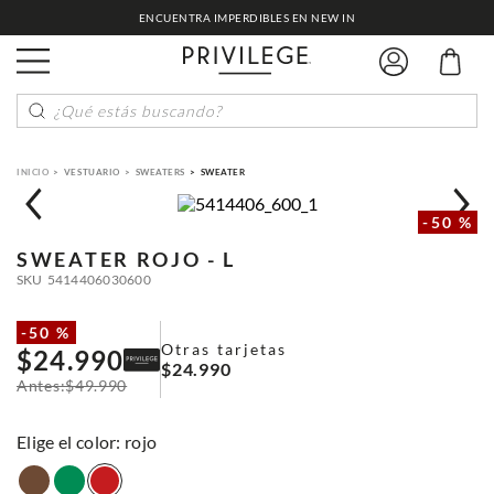
ENCUENTRA IMPERDIBLES EN NEW IN
¿Qué estás buscando?
VESTUARIO
SWEATERS
SWEATER
-
50 %
SWEATER
ROJO - L
SKU
5414406030600
-
50 %
Otras tarjetas
$
24
.
990
$
24
.
990
$
49
.
990
:
rojo