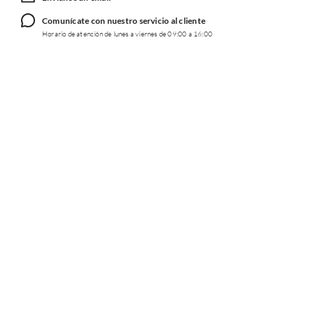
Comunícate con nuestro servicio al cliente
Horario de atención de lunes a viernes de 09:00 a 16:00
TRABAJA CON NOSOTROS
INFORMACIÓN
REDES SOCIALES