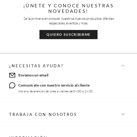
¡ÚNETE Y CONOCE NUESTRAS
NOVEDADES!
Sé la primera en conocer nuestros nuevos productos, ofertas
especiales, eventos y más.
QUIERO SUSCRIBIRME
¿NECESITAS AYUDA?
Envíanos un email
Comunícate con nuestro servicio al cliente
Horario de atención de lunes a viernes de 09:00 a 16:00
TRABAJA CON NOSOTROS