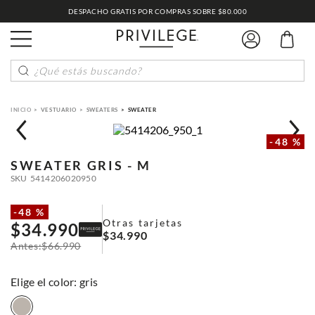
DESPACHO GRATIS POR COMPRAS SOBRE $80.000
¿Qué estás buscando?
VESTUARIO
SWEATERS
SWEATER
-
48 %
SWEATER
GRIS - M
SKU
5414206020950
-
48 %
Otras tarjetas
$
34
.
990
$
34
.
990
$
66
.
990
:
gris