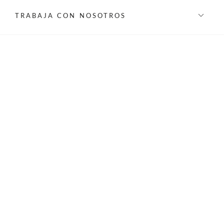
TRABAJA CON NOSOTROS
INFORMACIÓN
REDES SOCIALES
©Privilege 2026 - Todos los derechos reservados