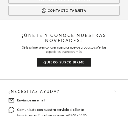
CONTACTO TARJETA
¡ÚNETE Y CONOCE NUESTRAS
NOVEDADES!
Sé la primera en conocer nuestros nuevos productos, ofertas
especiales, eventos y más.
QUIERO SUSCRIBIRME
¿NECESITAS AYUDA?
Envíanos un email
Comunícate con nuestro servicio al cliente
Horario de atención de lunes a viernes de 09:00 a 16:00