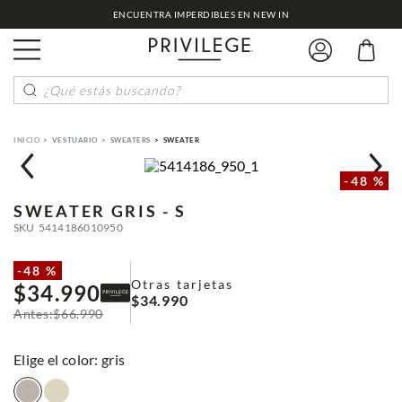
ENCUENTRA IMPERDIBLES EN NEW IN
¿Qué estás buscando?
VESTUARIO
SWEATERS
SWEATER
-
48 %
SWEATER
GRIS - S
SKU
5414186010950
-
48 %
Otras tarjetas
$
34
.
990
$
34
.
990
$
66
.
990
:
gris