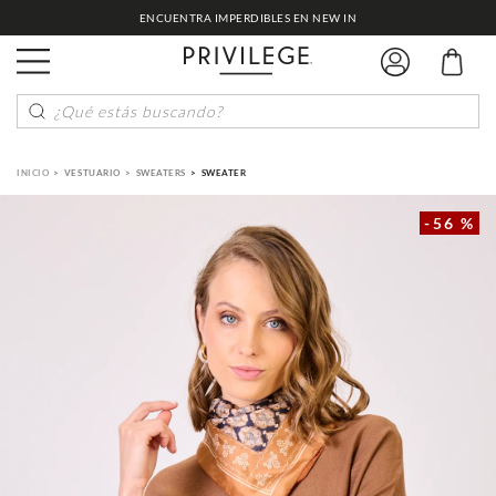
ENCUENTRA IMPERDIBLES EN NEW IN
¿Qué estás buscando?
VESTUARIO
SWEATERS
SWEATER
-
56 %