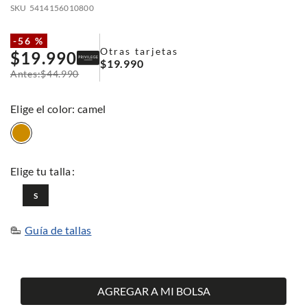
SKU
5414156010800
-
56 %
Otras tarjetas
$
19
.
990
$
19
.
990
$
44
.
990
:
camel
S
Guía de tallas
AGREGAR A MI BOLSA