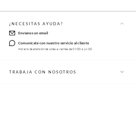
¿NECESITAS AYUDA?
Envíanos un email
Comunícate con nuestro servicio al cliente
Horario de atención de lunes a viernes de 09:00 a 16:00
TRABAJA CON NOSOTROS
INFORMACIÓN
REDES SOCIALES