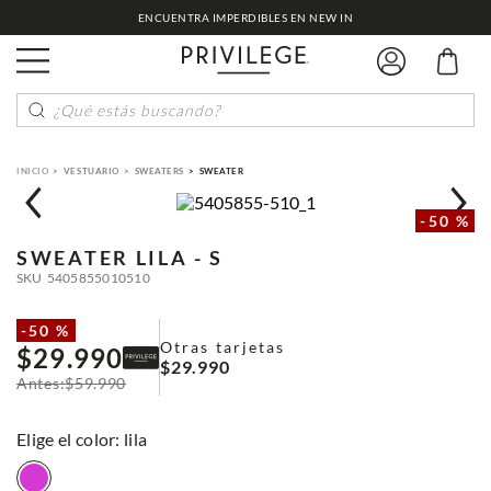
ENCUENTRA IMPERDIBLES EN NEW IN
¿Qué estás buscando?
VESTUARIO
SWEATERS
SWEATER
-
50 %
SWEATER
LILA - S
SKU
5405855010510
-
50 %
Otras tarjetas
$
29
.
990
$
29
.
990
$
59
.
990
:
lila