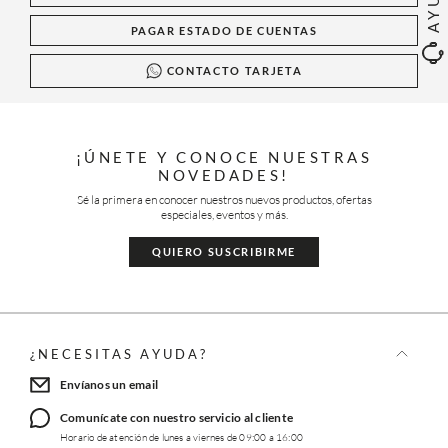
PAGAR ESTADO DE CUENTAS
CONTACTO TARJETA
¡ÚNETE Y CONOCE NUESTRAS
NOVEDADES!
Sé la primera en conocer nuestros nuevos productos, ofertas
especiales, eventos y más.
QUIERO SUSCRIBIRME
¿NECESITAS AYUDA?
Envíanos un email
Comunícate con nuestro servicio al cliente
Horario de atención de lunes a viernes de 09:00 a 16:00