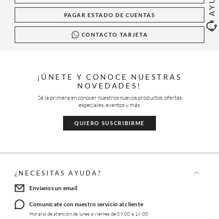
PAGAR ESTADO DE CUENTAS
CONTACTO TARJETA
¡ÚNETE Y CONOCE NUESTRAS
NOVEDADES!
Sé la primera en conocer nuestros nuevos productos, ofertas
especiales, eventos y más.
QUIERO SUSCRIBIRME
¿NECESITAS AYUDA?
Envíanos un email
Comunícate con nuestro servicio al cliente
Horario de atención de lunes a viernes de 09:00 a 16:00