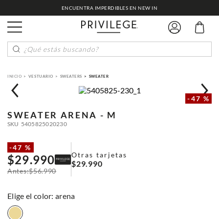
ENCUENTRA IMPERDIBLES EN NEW IN
¿Qué estás buscando?
VESTUARIO
SWEATERS
SWEATER
-
47 %
SWEATER
ARENA - M
SKU
5405825020230
-
47 %
Otras tarjetas
$
29
.
990
$
29
.
990
$
56
.
990
:
arena