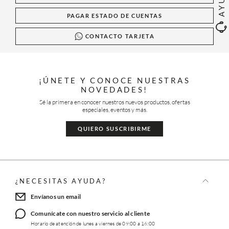
PAGAR ESTADO DE CUENTAS
CONTACTO TARJETA
¡ÚNETE Y CONOCE NUESTRAS
NOVEDADES!
Sé la primera en conocer nuestros nuevos productos, ofertas
especiales, eventos y más.
QUIERO SUSCRIBIRME
¿NECESITAS AYUDA?
Envíanos un email
Comunícate con nuestro servicio al cliente
Horario de atención de lunes a viernes de 09:00 a 16:00