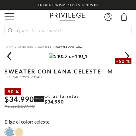
ENCUENTRA IMPERDIBLES EN NEW IN
¿Qué estás buscando?
VESTUARIO
SWEATERS
SWEATER CON LANA
-
50 %
SWEATER CON LANA
CELESTE - M
SKU
5405255020140
-
50 %
Otras tarjetas
$
34
.
990
$
34
.
990
$
69
.
990
:
celeste