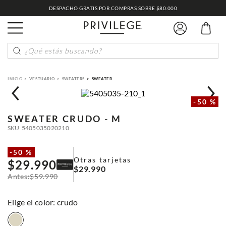
DESPACHO GRATIS POR COMPRAS SOBRE $80.000
¿Qué estás buscando?
VESTUARIO
SWEATERS
SWEATER
-
50 %
SWEATER
CRUDO - M
SKU
5405035020210
-
50 %
Otras tarjetas
$
29
.
990
$
29
.
990
$
59
.
990
:
crudo