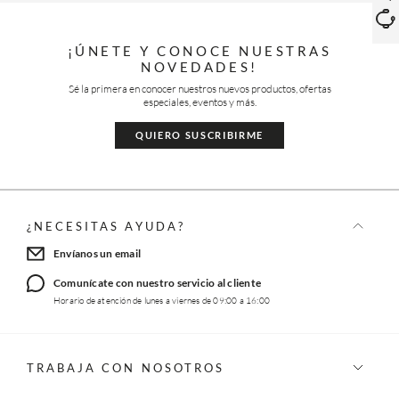
¡ÚNETE Y CONOCE NUESTRAS
NOVEDADES!
Sé la primera en conocer nuestros nuevos productos, ofertas
especiales, eventos y más.
QUIERO SUSCRIBIRME
¿NECESITAS AYUDA?
Envíanos un email
Comunícate con nuestro servicio al cliente
Horario de atención de lunes a viernes de 09:00 a 16:00
TRABAJA CON NOSOTROS