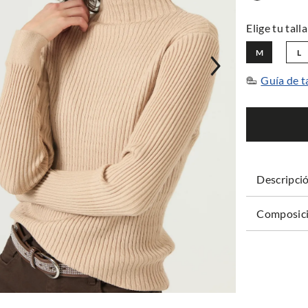
M
L
Guía de t
Descripci
Composici