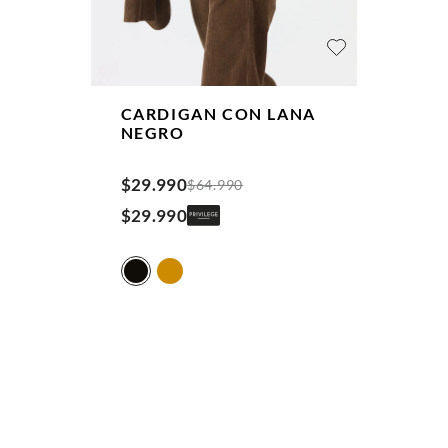
CARDIGAN CON LANA
NEGRO
$
29
.
990
$
64
.
990
$
29
.
990