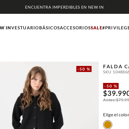
ENCUENTRA IMPERDIBLES EN NEW IN
W IN
VESTUARIO
BÁSICOS
ACCESORIOS
SALE
#PRIVILEG
FALDA
C
-
50 %
SKU
504886
-
50 %
$
39
.
99
$
79
.
9