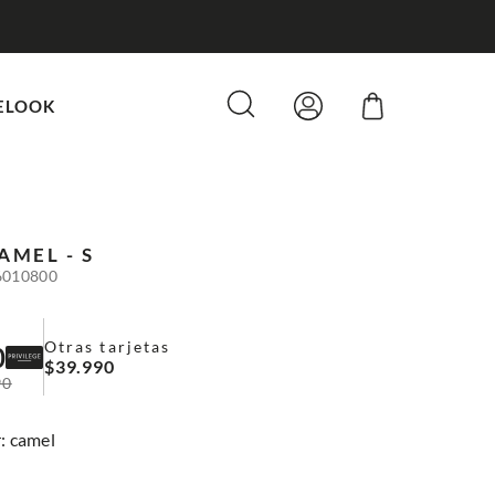
ELOOK
AMEL - S
6010800
Otras tarjetas
0
$
39
.
990
90
:
camel