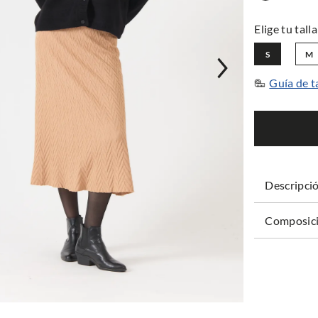
S
M
Guía de t
Descripci
Composici