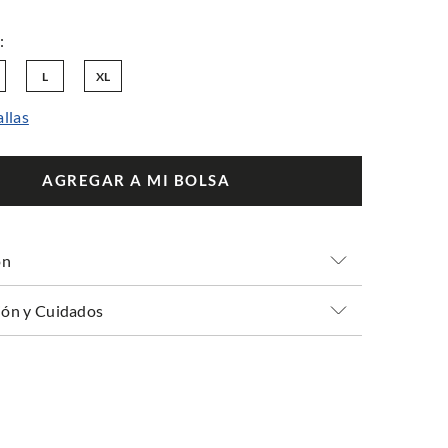
L
XL
allas
AGREGAR A MI BOLSA
ón
ón y Cuidados