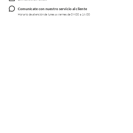
Comunícate con nuestro servicio al cliente
Horario de atención de lunes a viernes de 09:00 a 16:00
TRABAJA CON NOSOTROS
INFORMACIÓN
REDES SOCIALES