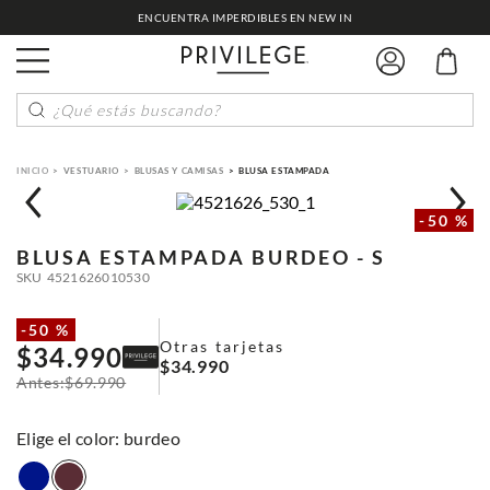
ENCUENTRA IMPERDIBLES EN NEW IN
¿Qué estás buscando?
VESTUARIO
BLUSAS Y CAMISAS
BLUSA ESTAMPADA
-
50 %
BLUSA ESTAMPADA
BURDEO - S
SKU
4521626010530
-
50 %
Otras tarjetas
$
34
.
990
$
34
.
990
$
69
.
990
:
burdeo