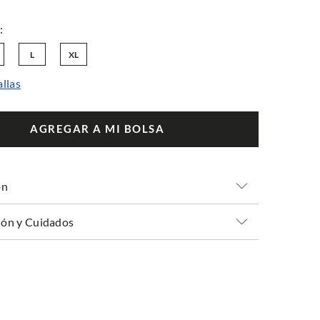
L
XL
allas
AGREGAR A MI BOLSA
ón
ón y Cuidados