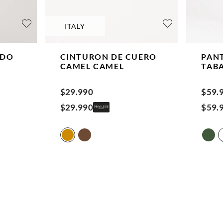
ITALY
UDO
CINTURON DE CUERO
PAN
CAMEL
CAMEL
TAB
$
29
.
990
$
59
.
$
29
.
990
$
59
.