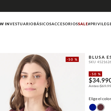
W IN
VESTUARIO
BÁSICOS
ACCESORIOS
SALE
#PRIVILEG
BLUSA 
-
50 %
SKU
452162
-
50 %
$
34
.
99
$
69
.
9