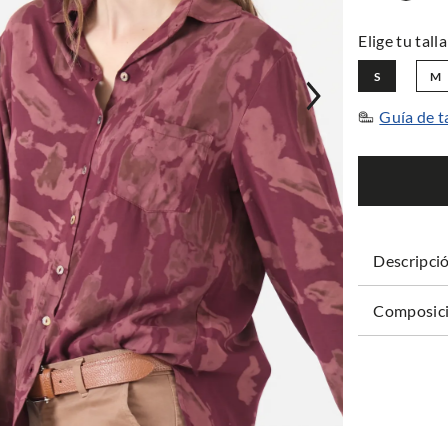
S
M
Guía de t
Descripci
Composici