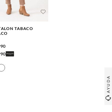
TALON TABACO
ACO
990
990
AYUDA