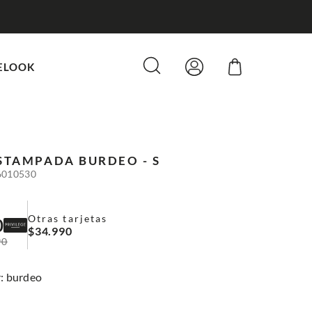
DESPACHO GRATIS POR COMPRAS SOBRE $80.000
ELOOK
ESTAMPADA
BURDEO - S
6010530
Otras tarjetas
0
$
34
.
990
90
:
burdeo