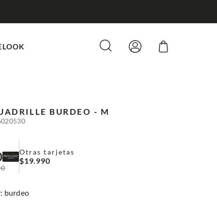
ELOOK
UADRILLE
BURDEO - M
6020530
Otras tarjetas
0
$
19
.
990
90
:
burdeo