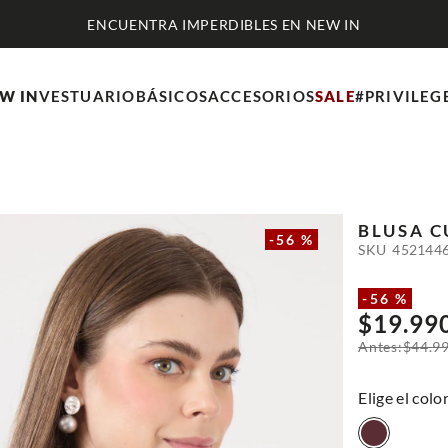
ENCUENTRA IMPERDIBLES EN NEW IN
W IN
VESTUARIO
BÁSICOS
ACCESORIOS
SALE
#PRIVILEG
BLUSA C
-
56 %
SKU
452144
-
56 %
$
19
.
99
$
44
.
9