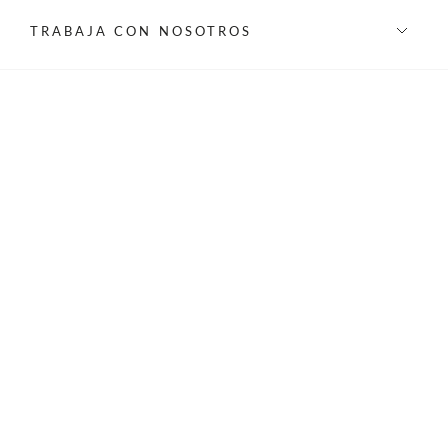
TRABAJA CON NOSOTROS
INFORMACIÓN
REDES SOCIALES
©Privilege 2026 - Todos los derechos reservados