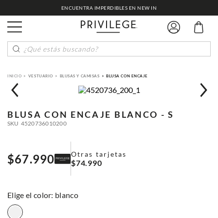
ENCUENTRA IMPERDIBLES EN NEW IN
¿Qué estás buscando?
VESTUARIO
BLUSAS Y CAMISAS
BLUSA CON ENCAJE
BLUSA CON ENCAJE
BLANCO - S
SKU
4520736010200
Otras tarjetas
$
67
.
990
$
74
.
990
:
blanco