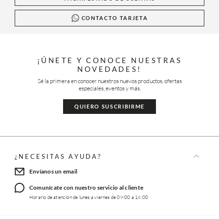
CONTACTO TARJETA
¡ÚNETE Y CONOCE NUESTRAS
NOVEDADES!
Sé la primera en conocer nuestros nuevos productos, ofertas
especiales, eventos y más.
QUIERO SUSCRIBIRME
¿NECESITAS AYUDA?
Envíanos un email
Comunícate con nuestro servicio al cliente
Horario de atención de lunes a viernes de 09:00 a 16:00