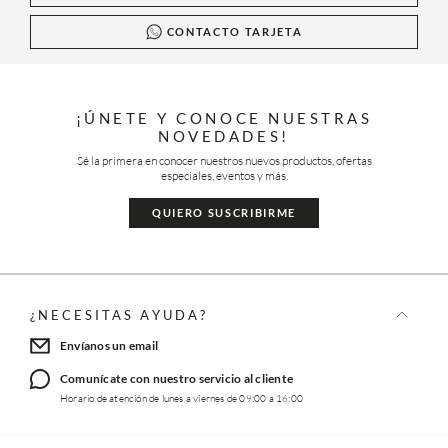
CONTACTO TARJETA
¡ÚNETE Y CONOCE NUESTRAS
NOVEDADES!
Sé la primera en conocer nuestros nuevos productos, ofertas
especiales, eventos y más.
QUIERO SUSCRIBIRME
¿NECESITAS AYUDA?
Envíanos un email
Comunícate con nuestro servicio al cliente
Horario de atención de lunes a viernes de 09:00 a 16:00