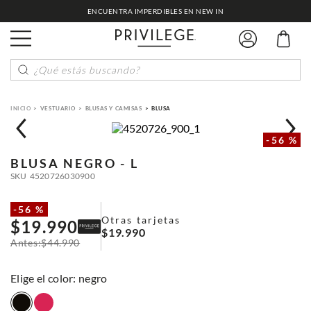
ENCUENTRA IMPERDIBLES EN NEW IN
¿Qué estás buscando?
VESTUARIO
BLUSAS Y CAMISAS
BLUSA
-
56 %
BLUSA
NEGRO - L
SKU
4520726030900
-
56 %
Otras tarjetas
$
19
.
990
$
19
.
990
$
44
.
990
:
negro