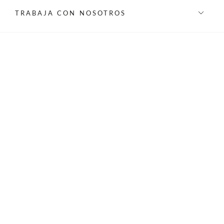
TRABAJA CON NOSOTROS
INFORMACIÓN
REDES SOCIALES
©Privilege 2026 - Todos los derechos reservados