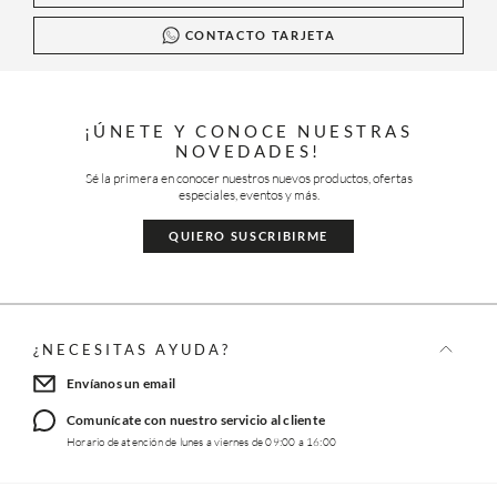
CONTACTO TARJETA
¡ÚNETE Y CONOCE NUESTRAS
NOVEDADES!
Sé la primera en conocer nuestros nuevos productos, ofertas
especiales, eventos y más.
QUIERO SUSCRIBIRME
¿NECESITAS AYUDA?
Envíanos un email
Comunícate con nuestro servicio al cliente
Horario de atención de lunes a viernes de 09:00 a 16:00