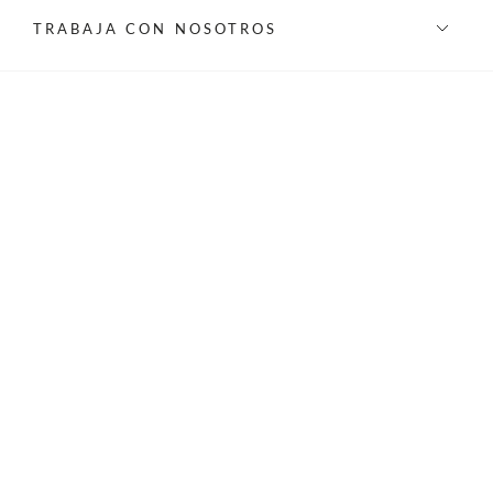
TRABAJA CON NOSOTROS
INFORMACIÓN
REDES SOCIALES
©Privilege 2026 - Todos los derechos reservados