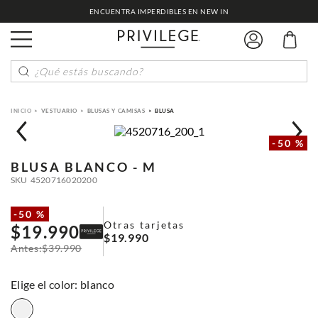
ENCUENTRA IMPERDIBLES EN NEW IN
¿Qué estás buscando?
VESTUARIO
BLUSAS Y CAMISAS
BLUSA
-
50 %
BLUSA
BLANCO - M
SKU
4520716020200
-
50 %
Otras tarjetas
$
19
.
990
$
19
.
990
$
39
.
990
:
blanco