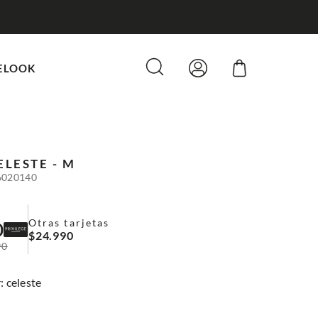
ELOOK
ELESTE - M
6020140
Otras tarjetas
0
$
24
.
990
90
:
celeste