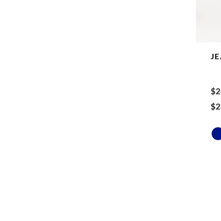
J
$
2
$
2