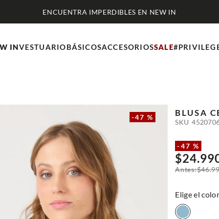
ENCUENTRA IMPERDIBLES EN NEW IN
W IN
VESTUARIO
BÁSICOS
ACCESORIOS
SALE
#PRIVILEG
BLUSA
C
-
47 %
SKU
452070
-
47 %
$
24
.
99
$
46
.
9