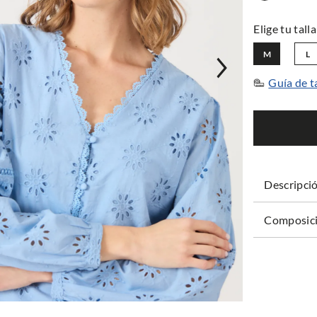
M
L
Guía de t
Descripci
Composici