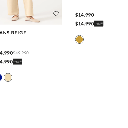
$
14
.
990
$
14
.
990
EANS
BEIGE
4
.
990
$
49
.
990
4
.
990