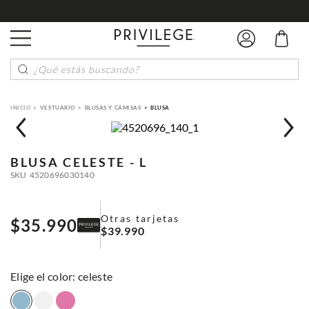
¿Qué estás buscando?
VESTUARIO
BLUSAS Y CAMISAS
BLUSA
BLUSA
CELESTE - L
SKU
4520696030140
Otras tarjetas
$
35
.
990
$
39
.
990
:
celeste