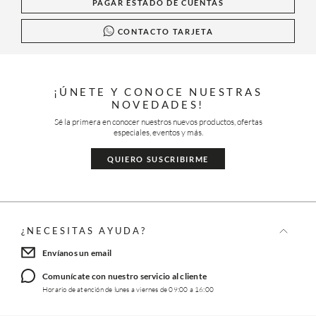
PAGAR ESTADO DE CUENTAS
CONTACTO TARJETA
¡ÚNETE Y CONOCE NUESTRAS
NOVEDADES!
Sé la primera en conocer nuestros nuevos productos, ofertas
especiales, eventos y más.
QUIERO SUSCRIBIRME
¿NECESITAS AYUDA?
Envíanos un email
Comunícate con nuestro servicio al cliente
Horario de atención de lunes a viernes de 09:00 a 16:00