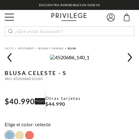
ENCUENTRA IMPERDIBLES EN NEW IN
¿Qué estás buscando?
VESTUARIO
BLUSAS Y CAMISAS
BLUSA
BLUSA
CELESTE - S
SKU
4520686010140
Otras tarjetas
$
40
.
990
$
44
.
990
:
celeste