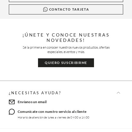
CONTACTO TARJETA
¡ÚNETE Y CONOCE NUESTRAS
NOVEDADES!
Sé la primera en conocer nuestros nuevos productos, ofertas
especiales, eventos y más.
QUIERO SUSCRIBIRME
¿NECESITAS AYUDA?
Envíanos un email
Comunícate con nuestro servicio al cliente
Horario de atención de lunes a viernes de 09:00 a 16:00