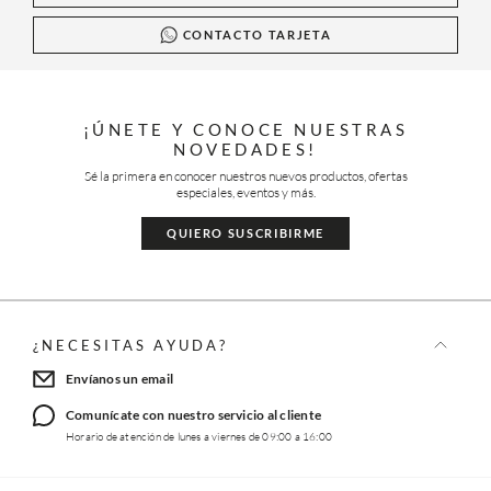
CONTACTO TARJETA
¡ÚNETE Y CONOCE NUESTRAS
NOVEDADES!
Sé la primera en conocer nuestros nuevos productos, ofertas
especiales, eventos y más.
QUIERO SUSCRIBIRME
¿NECESITAS AYUDA?
Envíanos un email
Comunícate con nuestro servicio al cliente
Horario de atención de lunes a viernes de 09:00 a 16:00