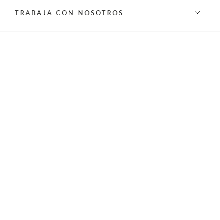
TRABAJA CON NOSOTROS
INFORMACIÓN
REDES SOCIALES
©Privilege 2026 - Todos los derechos reservados