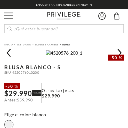
¿Qué estás buscando?
VESTUARIO
BLUSAS Y CAMISAS
BLUSA
-
50 %
BLUSA
BLANCO - S
SKU
4520576010200
-
50 %
Otras tarjetas
$
29
.
990
$
29
.
990
$
59
.
990
:
blanco