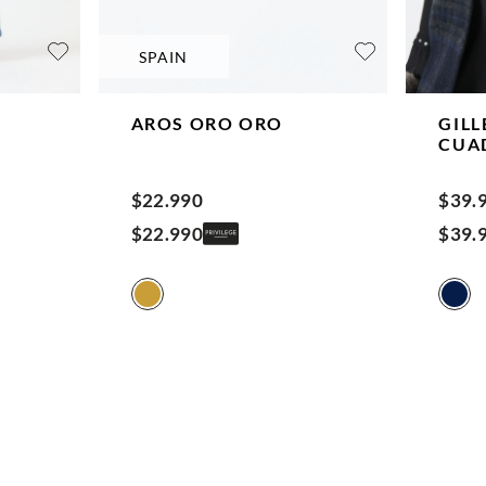
SPAIN
AROS ORO
ORO
GILL
CUA
MAR
$
22
.
990
$
39
.
$
22
.
990
$
39
.