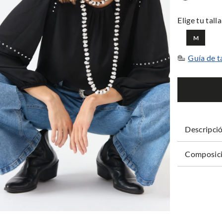
M
Guía de t
Descripci
Composici