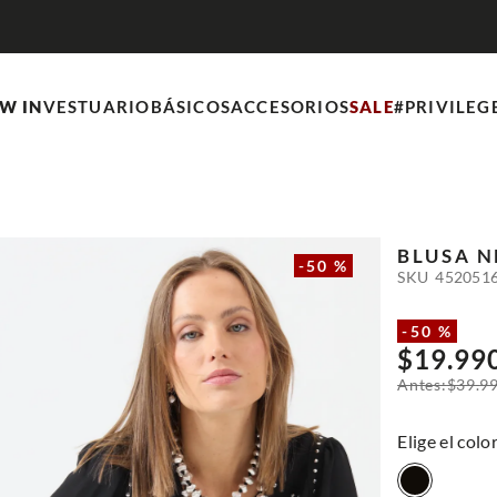
W IN
VESTUARIO
BÁSICOS
ACCESORIOS
SALE
#PRIVILEG
BLUSA
N
-
50 %
SKU
452051
-
50 %
$
19
.
99
$
39
.
9