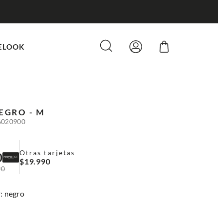
ELOOK
EGRO - M
6020900
Otras tarjetas
0
$
19
.
990
90
:
negro