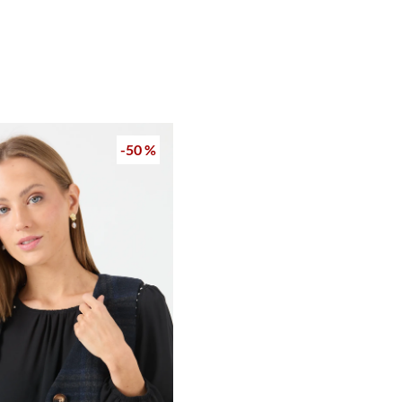
-
50 %