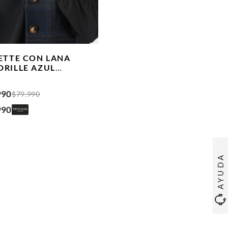
ETTE CON LANA
DRILLE
AZUL
INO
990
$
79
.
990
990
AYUDA