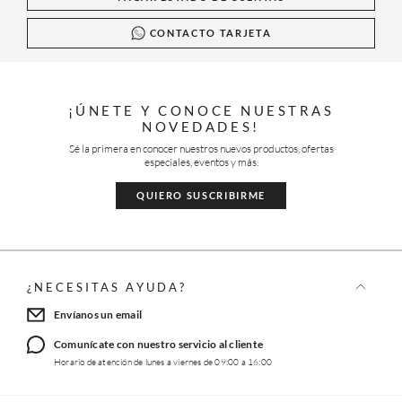
CONTACTO TARJETA
¡ÚNETE Y CONOCE NUESTRAS
NOVEDADES!
Sé la primera en conocer nuestros nuevos productos, ofertas
especiales, eventos y más.
QUIERO SUSCRIBIRME
¿NECESITAS AYUDA?
Envíanos un email
Comunícate con nuestro servicio al cliente
Horario de atención de lunes a viernes de 09:00 a 16:00