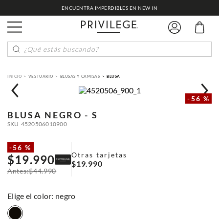
ENCUENTRA IMPERDIBLES EN NEW IN
¿Qué estás buscando?
VESTUARIO
BLUSAS Y CAMISAS
BLUSA
-
56 %
BLUSA
NEGRO - S
SKU
4520506010900
-
56 %
Otras tarjetas
$
19
.
990
$
19
.
990
$
44
.
990
:
negro