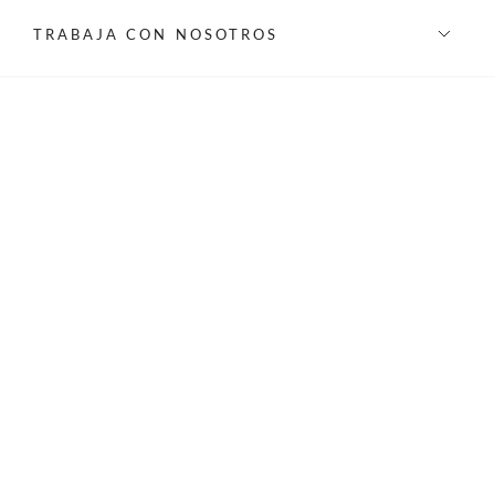
TRABAJA CON NOSOTROS
INFORMACIÓN
REDES SOCIALES
©Privilege 2026 - Todos los derechos reservados