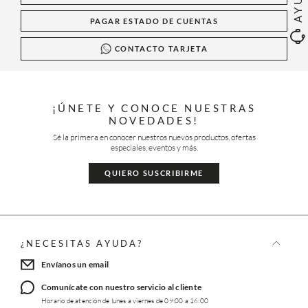
PAGAR ESTADO DE CUENTAS
CONTACTO TARJETA
¡ÚNETE Y CONOCE NUESTRAS
NOVEDADES!
Sé la primera en conocer nuestros nuevos productos, ofertas
especiales, eventos y más.
QUIERO SUSCRIBIRME
¿NECESITAS AYUDA?
Envíanos un email
Comunícate con nuestro servicio al cliente
Horario de atención de lunes a viernes de 09:00 a 16:00