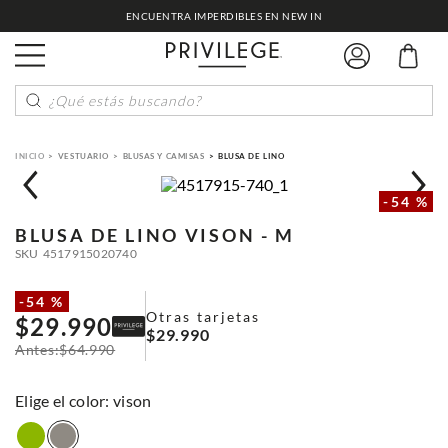
ENCUENTRA IMPERDIBLES EN NEW IN
¿Qué estás buscando?
VESTUARIO
BLUSAS Y CAMISAS
BLUSA DE LINO
-
54 %
BLUSA DE LINO
VISON - M
SKU
4517915020740
-
54 %
Otras tarjetas
$
29
.
990
$
29
.
990
$
64
.
990
:
vison