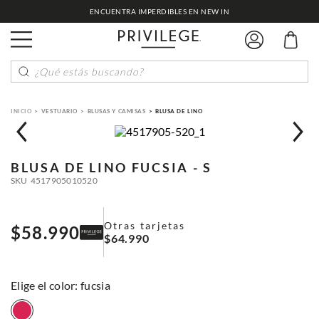
ENCUENTRA IMPERDIBLES EN NEW IN
¿Qué estás buscando?
VESTUARIO
BLUSAS Y CAMISAS
BLUSA DE LINO
BLUSA DE LINO
FUCSIA - S
SKU
4517905010520
Otras tarjetas
$
58
.
990
$
64
.
990
:
fucsia