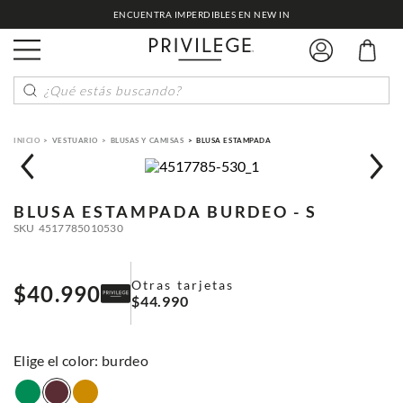
ENCUENTRA IMPERDIBLES EN NEW IN
¿Qué estás buscando?
VESTUARIO
BLUSAS Y CAMISAS
BLUSA ESTAMPADA
BLUSA ESTAMPADA
BURDEO - S
SKU
4517785010530
Otras tarjetas
$
40
.
990
$
44
.
990
:
burdeo