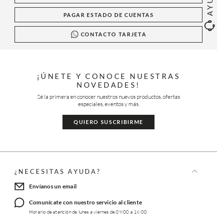
PAGAR ESTADO DE CUENTAS
CONTACTO TARJETA
¡ÚNETE Y CONOCE NUESTRAS
NOVEDADES!
Sé la primera en conocer nuestros nuevos productos, ofertas
especiales, eventos y más.
QUIERO SUSCRIBIRME
¿NECESITAS AYUDA?
Envíanos un email
Comunícate con nuestro servicio al cliente
Horario de atención de lunes a viernes de 09:00 a 16:00