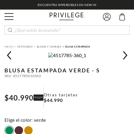
ENCUENTRA IMPERDIBLES EN NEW IN
¿Qué estás buscando?
VESTUARIO
BLUSAS Y CAMISAS
BLUSA ESTAMPADA
BLUSA ESTAMPADA
VERDE - S
SKU
4517785010360
Otras tarjetas
$
40
.
990
$
44
.
990
:
verde