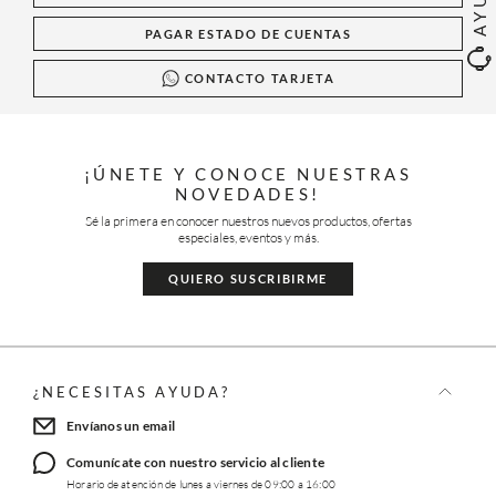
PAGAR ESTADO DE CUENTAS
CONTACTO TARJETA
¡ÚNETE Y CONOCE NUESTRAS
NOVEDADES!
Sé la primera en conocer nuestros nuevos productos, ofertas
especiales, eventos y más.
QUIERO SUSCRIBIRME
¿NECESITAS AYUDA?
Envíanos un email
Comunícate con nuestro servicio al cliente
Horario de atención de lunes a viernes de 09:00 a 16:00