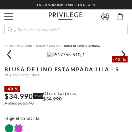
ENCUENTRA IMPERDIBLES EN NEW IN
¿Qué estás buscando?
VESTUARIO
BLUSAS Y CAMISAS
BLUSA DE LINO ESTAMPADA
-
48 %
BLUSA DE LINO ESTAMPADA
LILA - S
SKU
4517765010510
-
48 %
Otras tarjetas
$
34
.
990
$
34
.
990
$
66
.
990
:
lila