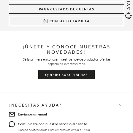
PAGAR ESTADO DE CUENTAS
CONTACTO TARJETA
¡ÚNETE Y CONOCE NUESTRAS
NOVEDADES!
Sé la primera en conocer nuestros nuevos productos, ofertas
especiales, eventos y más.
QUIERO SUSCRIBIRME
¿NECESITAS AYUDA?
Envíanos un email
Comunícate con nuestro servicio al cliente
Horario de atención de lunes a viernes de 09:00 a 16:00